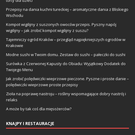
torty dla dzieci
Przepisy na dania kuchni tureckiej – aromatyczne dania z Bliskiego
Wschodu
Kompot wigilijny z suszonych owoców przepis. Pyszny napój
wigilijny – jak zrobić kompot wigilijny z suszu?
Tajemniczy ogród Kraków – przegląd najpiękniejszych ogrodów w
Krakowie
Modne sushi w Twoim domu. Zestaw do sushi – pałeczki do sushi
Surówka z Czerwonej Kapusty do Obiadu: Wyjątkowy Dodatek do
Twojego Menu
Jak zrobić polędwiczki wieprzowe pieczone. Pyszne i proste danie –
polędwiczki wieprzowe proste przepisy
Zioła na poprawę nastroju – rośliny wspomagające dobry nastrój i
relaks
A może by tak coś dla mięsożerców?
KNAJPY I RESTAURACJE