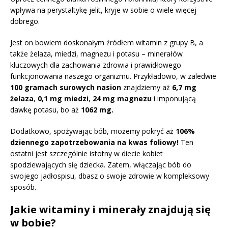
wpływa na perystaltykę jelit, kryje w sobie o wiele więcej
dobrego.
Jest on bowiem doskonałym źródłem witamin z grupy B, a
także żelaza, miedzi, magnezu i potasu – minerałów
kluczowych dla zachowania zdrowia i prawidłowego
funkcjonowania naszego organizmu. Przykładowo, w zaledwie
100 gramach surowych nasion
znajdziemy aż
6,7 mg
żelaza
,
0,1 mg miedzi
,
24 mg magnezu
i imponującą
dawkę potasu, bo aż
1062 mg.
Dodatkowo, spożywając bób, możemy pokryć aż
106%
dziennego zapotrzebowania na kwas foliowy!
Ten
ostatni jest szczególnie istotny w diecie kobiet
spodziewających się dziecka. Zatem, włączając bób do
swojego jadłospisu, dbasz o swoje zdrowie w kompleksowy
sposób.
Jakie witaminy i minerały znajdują się
w bobie?