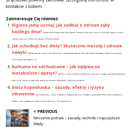
kontakcie z bobem.
Zainteresuje Cię również:
Higiena jamy ustnej: jak zadbać o zdrowe zęby
każdego dnia?
Higiena jamy ustnej to kluczowy element zdrowego stylu życia, który ma znaczący wpływ na nasze
samopoczucie oraz ogólny stan zdrowia. Właściwe dbanie...
Jak schudnąć bez diety? Skuteczne metody i zdrowe
nawyki
Odchudzanie nie zawsze musi wiązać się z restrykcyjnymi dietami, które potrafią być frustrujące i trudne do utrzymania.
Coraz więcej osób odkrywa, że...
Kurkuma na odchudzanie – jak wpływa na
metabolizm i apetyt?
Kurkuma, znana przede wszystkim jako przyprawa nadająca potrawom intensywny
kolor i smak, skrywa w sobie wiele cennych właściwości zdrowotnych, które mogą wspierać...
Dieta kopenhaska – zasady, efekty i ryzyko
zdrowotne
Dieta kopenhaska, znana z obietnicy szybkiej utraty wagi, zyskuje na popularności wśród osób pragnących w
krótkim czasie zredukować nadprogramowe kilogramy. Ten rygorystyczny...
PREVIOUS
Mrożenie potraw – zasady, techniki i najczęstsze
błędy