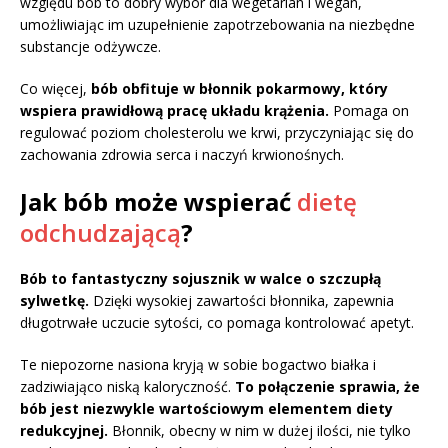
względu bób to dobry wybór dla wegetarian i wegan,
umożliwiając im uzupełnienie zapotrzebowania na niezbędne
substancje odżywcze.
Co więcej,
bób obfituje w błonnik pokarmowy, który
wspiera prawidłową pracę układu krążenia.
Pomaga on
regulować poziom cholesterolu we krwi, przyczyniając się do
zachowania zdrowia serca i naczyń krwionośnych.
Jak bób może wspierać
dietę
odchudzającą
?
Bób to fantastyczny sojusznik w walce o szczupłą
sylwetkę.
Dzięki wysokiej zawartości błonnika, zapewnia
długotrwałe uczucie sytości, co pomaga kontrolować apetyt.
Te niepozorne nasiona kryją w sobie bogactwo białka i
zadziwiająco niską kaloryczność.
To połączenie sprawia, że
bób jest niezwykle wartościowym elementem diety
redukcyjnej.
Błonnik, obecny w nim w dużej ilości, nie tylko