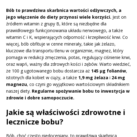
Bób to prawdziwa skarbnica wartości odżywczych, a
jego włączenie do diety przynosi wiele korzyści.
Jest on
źródłem witamin z grupy B, które są niezbędne dla
prawidłowego funkcjonowania układu nerwowego, a także
witamin C i K, wspierających odporność i krzepliwość krwi. Co
więcej, bób obfituje w cenne minerały, takie jak żelazo,
kluczowe dla transportu tlenu w organizmie, magnez, który
pomaga w redukcji zmęczenia, potas, regulujący ciśnienie krwi,
oraz wapń, ważny dla zdrowych kości i zębów. Warto wiedzieć,
że 100 g ugotowanego bobu dostarcza aż
145 µg folianów
,
istotnych dla kobiet w ciąży, a także
1,9 mg żelaza
i
24 mg
magnezu
, co czyni go wyjątkowo wartościowym składnikiem
naszej diety.
Regularne spożywanie bobu to inwestycja w
zdrowie i dobre samopoczucie.
Jakie są właściwości zdrowotne i
lecznicze bobu?
Bób, choć często niedoceniany, to prawdziwa skarbnica