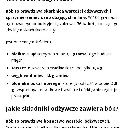
Bób to prawdziwa skarbnica wartości odżywczych i
sprzymierzeniec osób dbających o linię.
W 100 gramach
ugotowanego bobu kryje się zaledwie
76 kalorii
, co czyni go
idealnym składnikiem diety.
Jest on cennym źródłem:
białka:
znajdziemy w nim aż
7,1 grama
tego budulca
mięśni,
tłuszczu:
zawiera niewielkie ilości, bo tylko
0,4 g
,
węglowodanów: 14 gramów
,
błonnika pokarmowego:
którego obfitość w bobie (
5,8
g
) wspomaga prawidłowe trawienie i efektywnie reguluje
pracę jelit.
Jakie składniki odżywcze zawiera bób?
Bób to prawdziwe bogactwo wartości odżywczych.
Oprócz cennego białka roślinnego i błonnika, który korzystnie