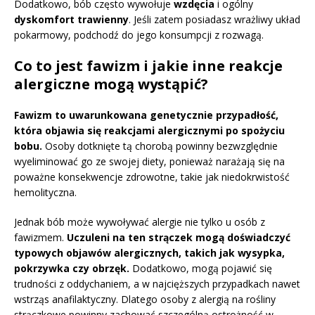
Dodatkowo, bób często wywołuje
wzdęcia
i ogólny
dyskomfort trawienny
. Jeśli zatem posiadasz wrażliwy układ
pokarmowy, podchodź do jego konsumpcji z rozwagą.
Co to jest fawizm i jakie inne reakcje
alergiczne mogą wystąpić?
Fawizm to uwarunkowana genetycznie przypadłość,
która objawia się reakcjami alergicznymi po spożyciu
bobu.
Osoby dotknięte tą chorobą powinny bezwzględnie
wyeliminować go ze swojej diety, ponieważ narażają się na
poważne konsekwencje zdrowotne, takie jak niedokrwistość
hemolityczna.
Jednak bób może wywoływać alergie nie tylko u osób z
fawizmem.
Uczuleni na ten strączek mogą doświadczyć
typowych objawów alergicznych, takich jak wysypka,
pokrzywka czy obrzęk.
Dodatkowo, mogą pojawić się
trudności z oddychaniem, a w najcięższych przypadkach nawet
wstrząs anafilaktyczny. Dlatego osoby z alergią na rośliny
strączkowe powinny zachować szczególną ostrożność w