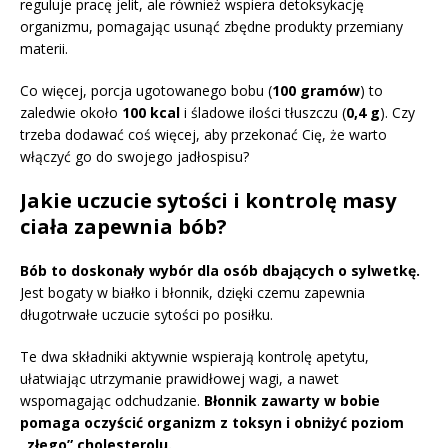
reguluje pracę jelit, ale również wspiera detoksykację
organizmu, pomagając usunąć zbędne produkty przemiany
materii.
Co więcej, porcja ugotowanego bobu (
100 gramów
) to
zaledwie około
100 kcal
i śladowe ilości tłuszczu (
0,4 g
). Czy
trzeba dodawać coś więcej, aby przekonać Cię, że warto
włączyć go do swojego jadłospisu?
Jakie uczucie sytości i kontrolę masy
ciała zapewnia bób?
Bób to doskonały wybór dla osób dbających o sylwetkę.
Jest bogaty w białko i błonnik, dzięki czemu zapewnia
długotrwałe uczucie sytości po posiłku.
Te dwa składniki aktywnie wspierają kontrolę apetytu,
ułatwiając utrzymanie prawidłowej wagi, a nawet
wspomagając odchudzanie.
Błonnik zawarty w bobie
pomaga oczyścić organizm z toksyn i obniżyć poziom
„złego” cholesterolu.