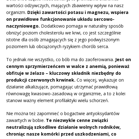
wartości odżywczych, mających zbawienny wpływ na nasz
organizm.
Dzięki zawartości potasu i magnezu, wspiera
on prawidłowe funkcjonowanie układu sercowo-
naczyniowego.
Dodatkowo pomaga w naturalny sposób
obniżyć poziom cholesterolu we krwi, co jest szczególnie
istotne dla osób zmagających się z jego podwyższonym
poziomem lub obciążonych ryzykiem chorób serca.
To jednak nie wszystko, co bób ma do zaoferowania.
Jest on
cennym sprzymierzeńcem w walce z anemią, ponieważ
obfituje w żelazo – kluczowy składnik niezbędny do
produkcji czerwonych krwinek.
Co więcej, wykazuje on
działanie alkalizujące, pomagając utrzymać prawidłową
równowagę kwasowo-zasadową w organizmie, a to z kolei
stanowi ważny element profilaktyki wielu schorzeń.
Nie można też zapomnieć o bogactwie antyoksydantów
zawartych w bobie.
Te niezwykle cenne związki
neutralizują szkodliwe działanie wolnych rodników,
chroniąc nasze komórki przed uszkodzeniami, co