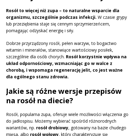
Rosół to więcej niż zupa – to naturalne wsparcie dla
organizmu, szczególnie podczas infekcji.
W czasie grypy
lub przeziębienia staje się cennym sprzymierzeńcem,
pomagając odzyskać energię i siły.
Dobrze przyrządzony rosół, pełen warzyw, to bogactwo
witamin i minerałów, stanowiące wartościowy posiłek,
szczególnie dla osób chorych.
Rosół korzystnie wpływa na
układ odpornościowy, wzmacniając go w walce z
chorobą, i wspomaga regenerację jelit, co jest ważne
dla ogólnego stanu zdrowia.
Jakie są różne wersje przepisów
na rosół na diecie?
Rosół, popularna zupa, oferuje wiele możliwości włączenia go
do jadłospisu. Możemy wybierać spośród różnorodnych
wariantów, np.
rosół drobiowy
, gotowany na bazie chudego
mięsa, albo
rosół wołowy
, który charakteryzuje się