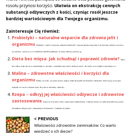
rosołu przynosi korzyści.
Ułatwia on ekstrakcję cennych
substancji odżywczych z kości, czyniąc rosół jeszcze
bardziej wartościowym dla Twojego organizmu.
Zainteresuje Cię również:
Probiotyki – naturalne wsparcie dla zdrowia jelit i
organizmu
Probiotyki, często nazywane „dobrymi bakteriami”, odgrywają kluczową rolę w utrzymaniu zdrowia naszego
organizmu, zwłaszcza w kontekście mikroflory jelitowej. Te żywe mikroorganizmy są...
Dieta bez mięsa: Jak schudnąć i poprawić zdrowie?
Dieta
bez mięsa staje się coraz popularniejsza, nie tylko z powodów etycznych i ekologicznych, ale także ze względu na jej wpływ na...
Malina – zdrowotne właściwości i korzyści dla
organizmu
Maliny, te małe, soczyste owoce, kryją w sobie niezwykłe właściwości zdrowotne, które mogą znacząco
wpłynąć na nasze samopoczucie. Bogate w witaminy, minerały...
Rzepa – odkryj jej właściwości odżywcze i zdrowotne
zastosowanie
Rzepa to warzywo, które często bywa niedoceniane, a jednak skrywa w sobie niezwykłe bogactwo
składników odżywczych i zdrowotnych właściwości. Zaledwie 22 kalorie...
PREVIOUS
Właściwości zdrowotne ziemniaków: Co warto
wiedzieć o ich diecie?