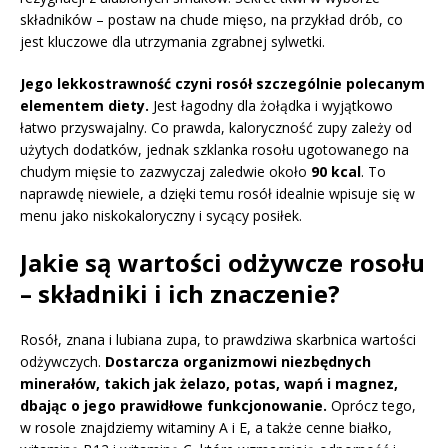
składników – postaw na chude mięso, na przykład drób, co
jest kluczowe dla utrzymania zgrabnej sylwetki.
Jego lekkostrawność czyni rosół szczególnie polecanym
elementem diety.
Jest łagodny dla żołądka i wyjątkowo
łatwo przyswajalny. Co prawda, kaloryczność zupy zależy od
użytych dodatków, jednak szklanka rosołu ugotowanego na
chudym mięsie to zazwyczaj zaledwie około
90 kcal
. To
naprawdę niewiele, a dzięki temu rosół idealnie wpisuje się w
menu jako niskokaloryczny i sycący posiłek.
Jakie są wartości odżywcze rosołu
– składniki i ich znaczenie?
Rosół, znana i lubiana zupa, to prawdziwa skarbnica wartości
odżywczych.
Dostarcza organizmowi niezbędnych
minerałów, takich jak żelazo, potas, wapń i magnez,
dbając o jego prawidłowe funkcjonowanie.
Oprócz tego,
w rosole znajdziemy witaminy A i E, a także cenne białko,