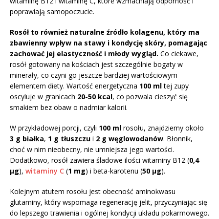
witaminę B12 i witaminę C, które wzmacniają odporność i
poprawiają samopoczucie.
Rosół to również naturalne źródło kolagenu, który ma
zbawienny wpływ na stawy i kondycję skóry, pomagając
zachować jej elastyczność i młody wygląd.
Co ciekawe,
rosół gotowany na kościach jest szczególnie bogaty w
minerały, co czyni go jeszcze bardziej wartościowym
elementem diety. Wartość energetyczna
100 ml
tej zupy
oscyluje w granicach
20-50 kcal
, co pozwala cieszyć się
smakiem bez obaw o nadmiar kalorii.
W przykładowej porcji, czyli
100 ml
rosołu, znajdziemy około
3 g białka
,
1 g tłuszczu
i
2 g węglowodanów
. Błonnik,
choć w nim nieobecny, nie umniejsza jego wartości.
Dodatkowo, rosół zawiera śladowe ilości witaminy B12 (
0,4
µg
),
witaminy C
(
1 mg
) i beta-karotenu (
50 µg
).
Kolejnym atutem rosołu jest obecność aminokwasu
glutaminy, który wspomaga regenerację jelit, przyczyniając się
do lepszego trawienia i ogólnej kondycji układu pokarmowego.