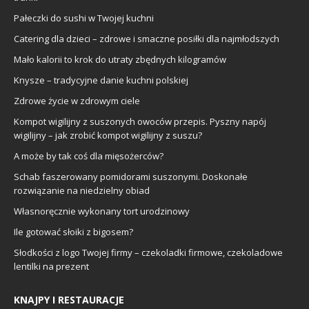
Pałeczki do sushi w Twojej kuchni
Catering dla dzieci – zdrowe i smaczne posiłki dla najmłodszych
Mało kalorii to krok do utraty zbędnych kilogramów
Knysze – tradycyjne danie kuchni polskiej
Zdrowe życie w zdrowym ciele
Kompot wigilijny z suszonych owoców przepis. Pyszny napój
wigilijny – jak zrobić kompot wigilijny z suszu?
A może by tak coś dla mięsożerców?
Schab faszerowany pomidorami suszonymi. Doskonałe
rozwiązanie na niedzielny obiad
Własnoręcznie wykonany tort urodzinowy
Ile gotować słoiki z bigosem?
Słodkości z logo Twojej firmy – czekoladki firmowe, czekoladowe
lentilki na prezent
KNAJPY I RESTAURACJE