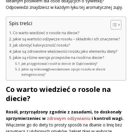
idealnym posiłkiem dla osób dbających o sylwetkę?
Odpowiedzi znajdziesz w każdym łyku tej aromatycznej zupy.
Spis treści
Co warto wiedzieć o rosole na diecie?
Jakie są wartości odżywcze rosołu – składniki i ich znaczenie?
Jak obniżyć kaloryczność rosołu?
Jakie są zdrowotne właściwości rosołu jako elementu diety?
Jakie są różne wersje przepisów na rosół na diecie?
Jak przygotować rosół w diecie dr Dąbrowskiej?
Jakie są niskowęglowodanowe opcje rosołu w diecie
ketogenicznej?
Co warto wiedzieć o rosole na
diecie?
Rosół, przyrządzony zgodnie z zasadami, to doskonały
sprzymierzeniec w
zdrowym odżywianiu
i kontroli wagi.
Włączenie go do diety to prosty sposób na dbanie o linię bez
rezygnacji z ulubionych smaków. Sekret tkwi w wyborze