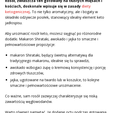
Rosół, zwłaszcza ten gotowany na tłustych mięsach i
kościach, doskonale wpisuje się w zasady
diety
ketogenicznej
.
To nie tylko aromatyczny, ale i bogaty w
składniki odżywcze posiłek, stanowiący idealny element keto
jadłospisu.
Aby urozmaicić rosół keto, możesz sięgnąć po różnorodne
dodatki. Makaron Shirataki, awokado i jajka to smaczne i
pełnowartościowe propozycje:
makaron Shirataki, będący świetną alternatywą dla
tradycyjnego makaronu, idealnie się tu sprawdzi,
awokado wzbogaci zupę o kremową konsystencję i porcję
zdrowych tłuszczów,
jajka, ugotowane na twardo lub w koszulce, to kolejne
smaczne i pełnowartościowe urozmaicenie.
Co ważne, sam rosół zazwyczaj charakteryzuje się niską
zawartością węglowodanów.
Warto również pamiętać, że dodanie octu podczas gotowania