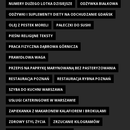
NUMERY DUŻEGO LOTKA DZISIEJSZE
ODŻYWKA BIAŁKOWA
ODŻYWKI I SUPLEMENTY DIETY NA ODCHUDZANIE GDAŃSK
OLEJ Z PESTEK MORELI
PAŁECZKI DO SUSHI
PIEŚNI RELIGIJNE TEKSTY
PRACA FIZYCZNA DĄBROWA GÓRNICZA
PRAWIDŁOWA WAGA
PRZEPIS NA PAPRYKĘ MARYNOWANĄ BEZ PASTERYZOWANIA
RESTAURACJA POZNAŃ
RESTAURACJA RYBNA POZNAŃ
SZYBA DO KUCHNI WARSZAWA
USŁUGI CATERINGOWE W WARSZAWIE
ZAPIEKANKA Z MAKARONEM KALAFIOREM I BROKUŁAMI
ZDROWY STYL ŻYCIA
ZRZUCANIE KILOGRAMÓW