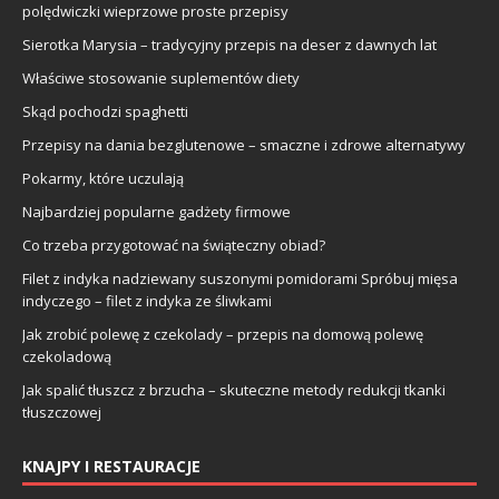
polędwiczki wieprzowe proste przepisy
Sierotka Marysia – tradycyjny przepis na deser z dawnych lat
Właściwe stosowanie suplementów diety
Skąd pochodzi spaghetti
Przepisy na dania bezglutenowe – smaczne i zdrowe alternatywy
Pokarmy, które uczulają
Najbardziej popularne gadżety firmowe
Co trzeba przygotować na świąteczny obiad?
Filet z indyka nadziewany suszonymi pomidorami Spróbuj mięsa
indyczego – filet z indyka ze śliwkami
Jak zrobić polewę z czekolady – przepis na domową polewę
czekoladową
Jak spalić tłuszcz z brzucha – skuteczne metody redukcji tkanki
tłuszczowej
KNAJPY I RESTAURACJE